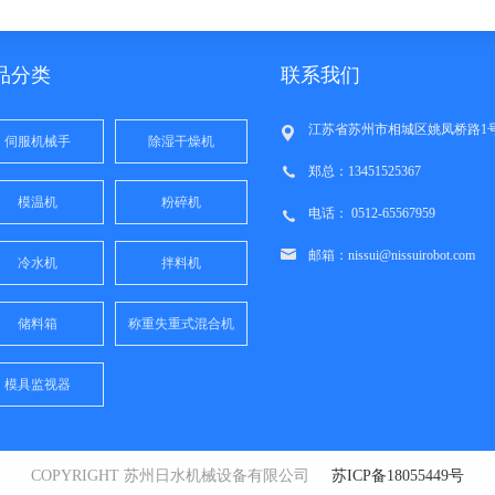
品分类
联系我们
江苏省苏州市相城区姚凤桥路1
伺服机械手
除湿干燥机
郑总：13451525367
模温机
粉碎机
电话： 0512-65567959
邮箱：nissui@nissuirobot.com
冷水机
拌料机
储料箱
称重失重式混合机
模具监视器
COPYRIGHT 苏州日水机械设备有限公司
苏ICP备18055449号