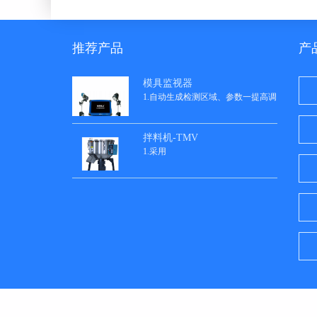
推荐产品
产
模具监视器
1.自动生成检测区域、参数一提高调
拌料机-TMV
1.采用