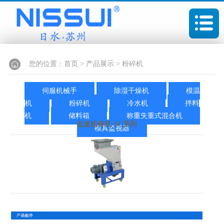
您的位置：
首页
>
产品展示
>
粉碎机
伺服机械手
除湿干燥机
模温
机
粉碎机
冷水机
拌料
机
储料箱
称重失重式混合机
低速粉碎机-SC系列
模具监视器