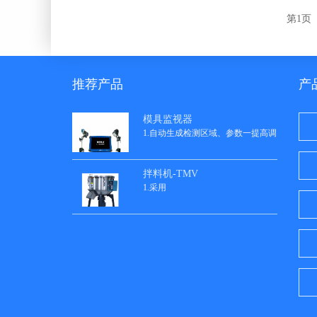
第1页
推荐产品
产
模具监视器
1.自动生成检测区域、参数一提高调
拌料机-TMV
1.采用