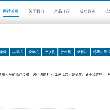
网站首页
关于我们
产品介绍
成功案例
技
燥机
模温机
粉碎机
冷水机
拌料机
储料箱
称重失重
使用人员的操作步骤，减少调试时间; 2.傻瓜式一键操作、新手操作指引-