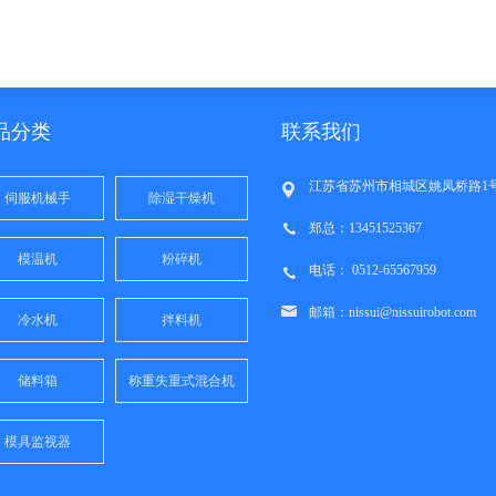
品分类
联系我们
江苏省苏州市相城区姚凤桥路1
伺服机械手
除湿干燥机
郑总：13451525367
模温机
粉碎机
电话： 0512-65567959
邮箱：nissui@nissuirobot.com
冷水机
拌料机
储料箱
称重失重式混合机
模具监视器