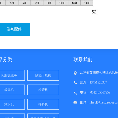
选购配件
品分类
联系我们
江苏省苏州市相城区姚凤桥路1
伺服机械手
除湿干燥机
郑总：13451525367
模温机
粉碎机
电话： 0512-65567959
邮箱：nissui@nissuirobot.com
冷水机
拌料机